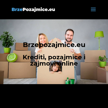
Brzepozajmice.eu
Krediti, pozajmice i
zajmovi online