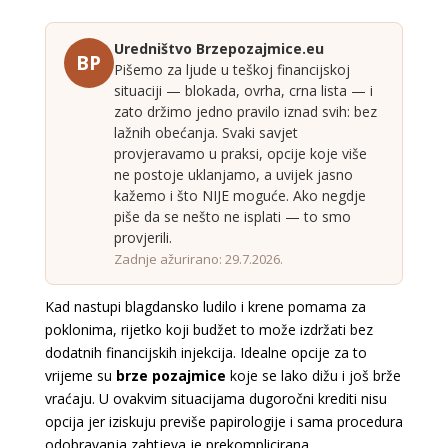
Uredništvo Brzepozajmice.eu
BP
Pišemo za ljude u teškoj financijskoj
situaciji — blokada, ovrha, crna lista — i
zato držimo jedno pravilo iznad svih: bez
lažnih obećanja. Svaki savjet
provjeravamo u praksi, opcije koje više
ne postoje uklanjamo, a uvijek jasno
kažemo i što NIJE moguće. Ako negdje
piše da se nešto ne isplati — to smo
provjerili.
Zadnje ažurirano: 29.7.2026.
Kad nastupi blagdansko ludilo i krene pomama za
poklonima, rijetko koji budžet to može izdržati bez
dodatnih financijskih injekcija. Idealne opcije za to
vrijeme su
brze pozajmice
koje se lako dižu i još brže
vraćaju. U ovakvim situacijama dugoročni krediti nisu
opcija jer iziskuju previše papirologije i sama procedura
odobravanja zahtjeva je prekomplicirana.