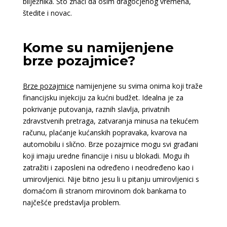
bilježnika. Što znači da osim dragocjenog vremena,
štedite i novac.
Kome su namijenjene
brze pozajmice?
Brze pozajmice
namijenjene su svima onima koji traže
financijsku injekciju za kućni budžet. Idealna je za
pokrivanje putovanja, raznih slavlja, privatnih
zdravstvenih pretraga, zatvaranja minusa na tekućem
računu, plaćanje kućanskih popravaka, kvarova na
automobilu i slično. Brze pozajmice mogu svi građani
koji imaju uredne financije i nisu u blokadi. Mogu ih
zatražiti i zaposleni na određeno i neodređeno kao i
umirovljenici. Nije bitno jesu li u pitanju umirovljenici s
domaćom ili stranom mirovinom dok bankama to
najčešće predstavlja problem.