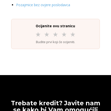
Pozajmice bez ovjere poslodavca
Ocijenite ovu stranicu
★
★
★
★
★
Budite prvi koji će ocijeniti.
Trebate kredit? Javite nam
se kako bi Vam omogućili