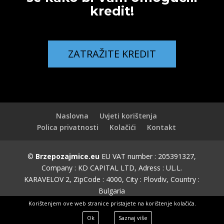
kredit!
ZATRAŽITE KREDIT
Naslovna
Uvjeti korištenja
Polica privatnosti
Kolačići
Kontakt
©
Brzepozajmice.eu
EU VAT number : 205391327,
Company : KD CAPITAL LTD, Adress : UL.L.
KARAVELOV 2, ZipCode : 4000, City : Plovdiv, Country :
Bulgaria
Partnerski portali:
banka.hr
|
zajam.eu
|
Korištenjem ove web stranice pristajete na korištenje kolačića.
pozajmica.eu
Ok
Saznaj više