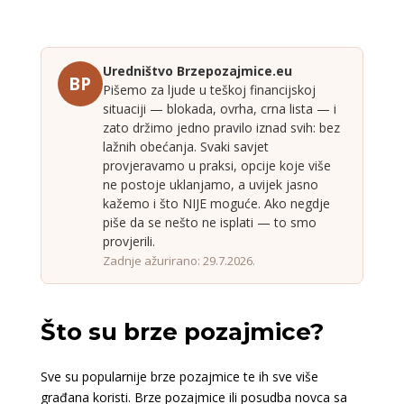
Uredništvo Brzepozajmice.eu
BP
Pišemo za ljude u teškoj financijskoj
situaciji — blokada, ovrha, crna lista — i
zato držimo jedno pravilo iznad svih: bez
lažnih obećanja. Svaki savjet
provjeravamo u praksi, opcije koje više
ne postoje uklanjamo, a uvijek jasno
kažemo i što NIJE moguće. Ako negdje
piše da se nešto ne isplati — to smo
provjerili.
Zadnje ažurirano: 29.7.2026.
Što su brze pozajmice?
Sve su popularnije brze pozajmice te ih sve više
građana koristi. Brze pozajmice ili posudba novca sa