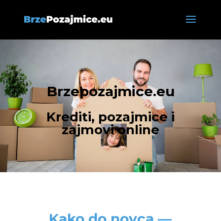
Brzepozajmice.eu
Krediti, pozajmice i
zajmovi online
Kako do novca —