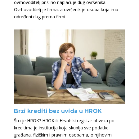
ovrhovoditelj prisilno naplaćuje dug ovršenika.
Ovrhovoditelj je firma, a ovršenik je osoba koja ima
određeni dug prema firmi …
Brzi krediti bez uvida u HROK
Što je HROK? HROK ili Hrvatski registar obveza po
kreditima je institucija koja skuplja sve podatke
građana, fizičkim i pravnim osobama, o njihovim