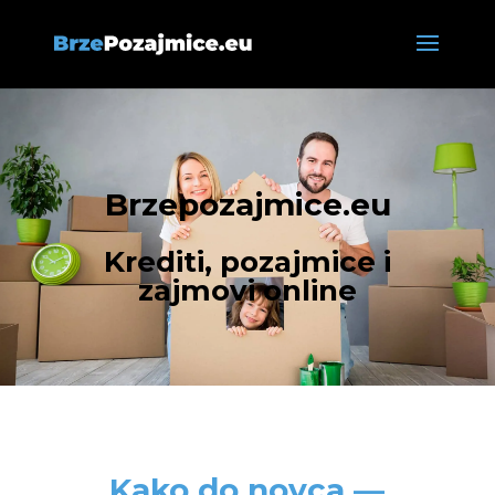
Brzepozajmice.eu
Krediti, pozajmice i
zajmovi online
Kako do novca —