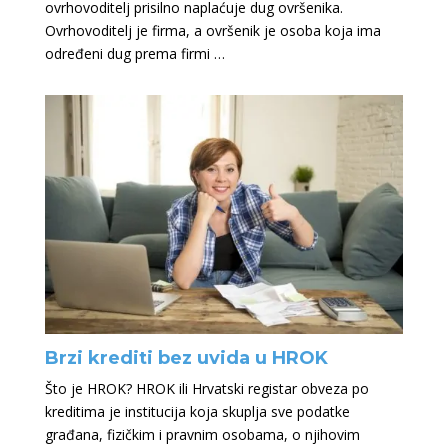
ovrhovoditelj prisilno naplaćuje dug ovršenika.
Ovrhovoditelj je firma, a ovršenik je osoba koja ima
određeni dug prema firmi …
Brzi krediti bez uvida u HROK
Što je HROK? HROK ili Hrvatski registar obveza po
kreditima je institucija koja skuplja sve podatke
građana, fizičkim i pravnim osobama, o njihovim